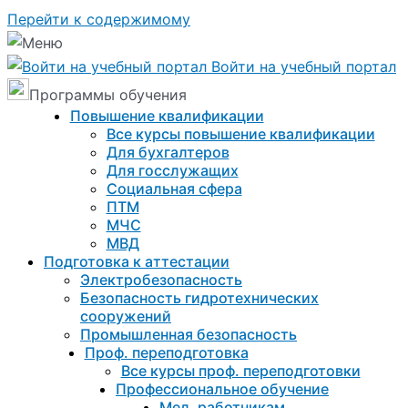
Перейти к содержимому
Войти на учебный портал
Программы обучения
Повышение квалификации
Все курсы повышение квалификации
Для бухгалтеров
Для госслужащих
Социальная сфера
ПТМ
МЧС
МВД
Подготовка к aттестации
Электробезопасность
Безопасность гидротехнических
сооружений
Промышленная безопасность
Проф. переподготовка
Все курсы проф. переподготовки
Профессиональное обучение
Мед. работникам