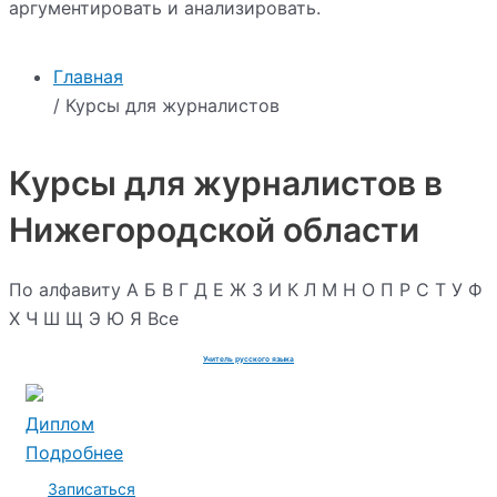
аргументировать и анализировать.
Главная
/ Курсы для журналистов
Курсы для журналистов в
Нижегородской области
По алфавиту
А
Б
В
Г
Д
Е
Ж
З
И
К
Л
М
Н
О
П
Р
С
Т
У
Ф
Х
Ч
Ш
Щ
Э
Ю
Я
Все
Учитель русского языка
Диплом
Подробнее
Записаться