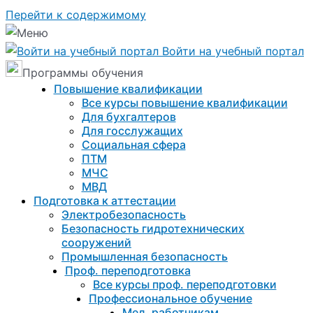
Перейти к содержимому
Войти на учебный портал
Программы обучения
Повышение квалификации
Все курсы повышение квалификации
Для бухгалтеров
Для госслужащих
Социальная сфера
ПТМ
МЧС
МВД
Подготовка к aттестации
Электробезопасность
Безопасность гидротехнических
сооружений
Промышленная безопасность
Проф. переподготовка
Все курсы проф. переподготовки
Профессиональное обучение
Мед. работникам