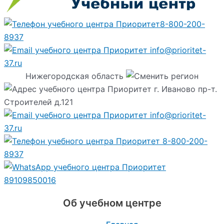
8-800-200-
8937
info@prioritet-
37.ru
Нижегородская область
г. Иваново пр-т.
Строителей д.121
info@prioritet-
37.ru
8-800-200-
8937
89109850016
Об учебном центре