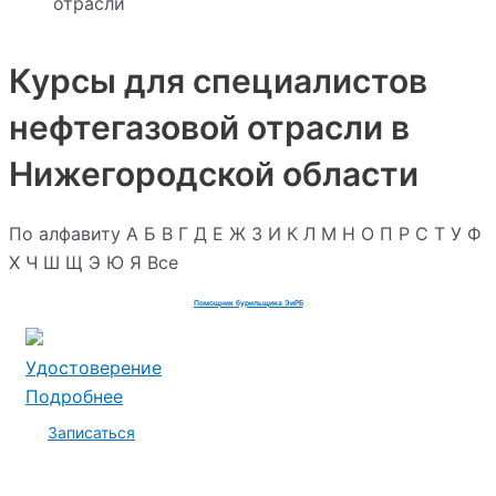
отрасли
Курсы для специалистов
нефтегазовой отрасли в
Нижегородской области
По алфавиту
А
Б
В
Г
Д
Е
Ж
З
И
К
Л
М
Н
О
П
Р
С
Т
У
Ф
Х
Ч
Ш
Щ
Э
Ю
Я
Все
Помощник бурильщика ЭиРБ
Удостоверение
Подробнее
Записаться