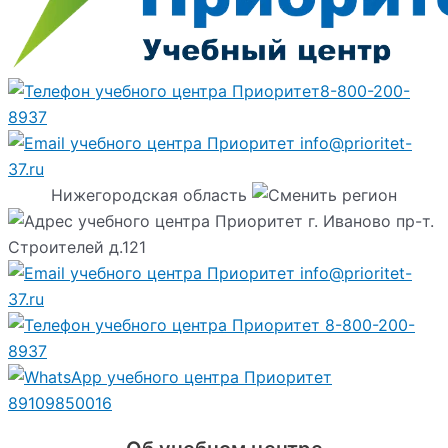
8-800-200-
8937
info@prioritet-
37.ru
Нижегородская область
г. Иваново пр-т.
Строителей д.121
info@prioritet-
37.ru
8-800-200-
8937
89109850016