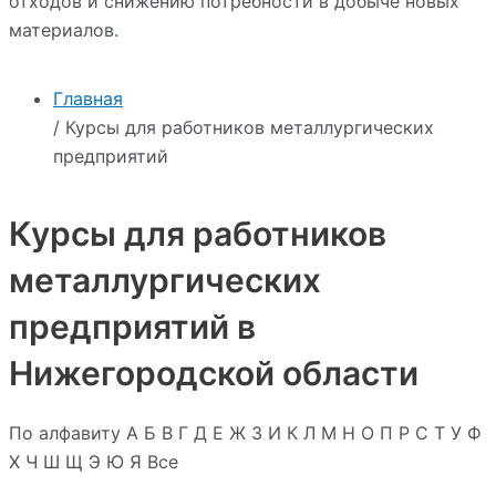
отходов и снижению потребности в добыче новых
материалов.
Главная
/ Курсы для работников металлургических
предприятий
Курсы для работников
металлургических
предприятий в
Нижегородской области
По алфавиту
А
Б
В
Г
Д
Е
Ж
З
И
К
Л
М
Н
О
П
Р
С
Т
У
Ф
Х
Ч
Ш
Щ
Э
Ю
Я
Все