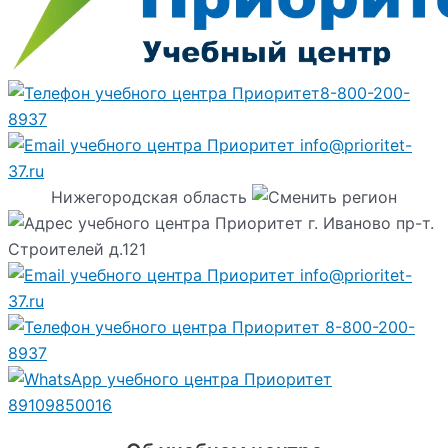
8-800-200-
8937
info@prioritet-
37.ru
Нижегородская область
г. Иваново пр-т.
Строителей д.121
info@prioritet-
37.ru
8-800-200-
8937
89109850016