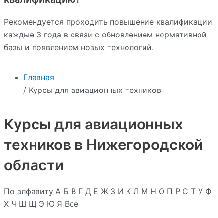
Рекомендуется проходить повышение квалификации
каждые 3 года в связи с обновлением нормативной
базы и появлением новых технологий.
Главная
/ Курсы для авиационных техников
Курсы для авиационных
техников в Нижегородской
области
По алфавиту
А
Б
В
Г
Д
Е
Ж
З
И
К
Л
М
Н
О
П
Р
С
Т
У
Ф
Х
Ч
Ш
Щ
Э
Ю
Я
Все