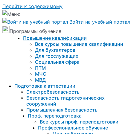
Перейти к содержимому
Войти на учебный портал
Программы обучения
Повышение квалификации
Все курсы повышение квалификации
Для бухгалтеров
Для госслужащих
Социальная сфера
ПТМ
МЧС
МВД
Подготовка к aттестации
Электробезопасность
Безопасность гидротехнических
сооружений
Промышленная безопасность
Проф. переподготовка
Все курсы проф. переподготовки
Профессиональное обучение
Мед. работникам