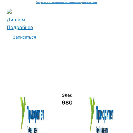
Специалист по наземным испытаниям авиационной техники
Диплом
Подробнее
Записаться
Электромеханик по ремонту и о
9800 руб.